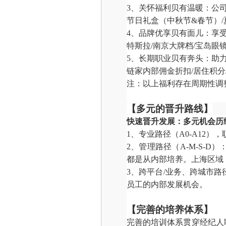
3、关怀福利贝有温暖：公
节日礼盒（中秋节
&春节）
4、品牌优享贝有面儿：享
特斯拉
/南京大牌档/宝岛眼镜
5、长期职业贝有奔头：助
链家内部佣金折扣
/居住积
注：以上福利存在周期性调
【多元的晋升路线】
快速晋升发展：
多元机会历
1、专业路径（A0-A12
2、管理路径（A
-
M
-S-
D）
都是从内部培养。上海区域，
3、跨平台/业务、跨城市
员工的内部发展机会。
【完善的培养体系】
完善的培训体系贯穿经纪人