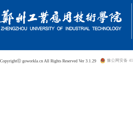
豫公网安备 410
Copyrightⓒ goworkla.cn All Rights Reserved Ver 3.1.29