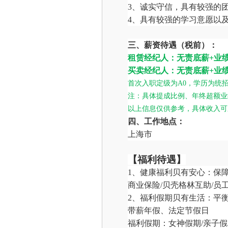
3、诚实守信，具有较强的
4、具有较强的学习意愿以
三、薪资待遇（税前）：
租赁经纪人：无责底薪
+业
买卖经纪人：无责底薪
+业
首次入职定级为
A0，学历为统招
注：具体提成比例、年终超额业
以上信息仅供参考，具体收入可
四、工作地点：
上海市
【福利待遇】
1、健康福利贝有安心：保
商业保险
/贝壳格林互助/员
2、福利假期贝有生活：平
带薪年假、法定节假日
福利假期：女神假期
/亲子假