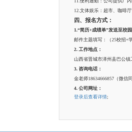
11.
便利通勤：公司提供厂内
1
2.
文体娱乐：超市、
咖啡厅
四、报名方式：
1.
“
简历
+成绩单”
发送至
校园
邮件主题填写：（
2
5
校招
+
2.
工作地点：
山西省晋城市泽州县巴公
镇
3.
咨询电话
：
金老师
18634666857（微
4.
公司网址：
登录后查看详情
;