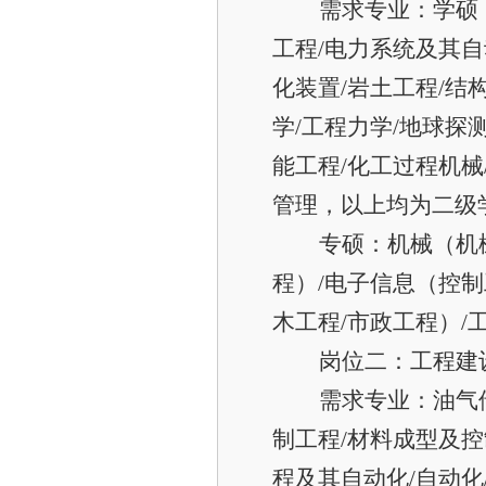
需求专业：
学硕
工程
/
电力系统及其自
化装置
/
岩土工程
/
结
学
/
工程力学
/
地球探
能工程
/
化工过程机械
管理，以上均为二级
专硕：机械（机
程）
/
电子信息（控制
木工程
/
市政工程）
/
岗位二：工程建
需求专业
：油气
制工程
/
材料成型及控
程及其自动化
/
自动化